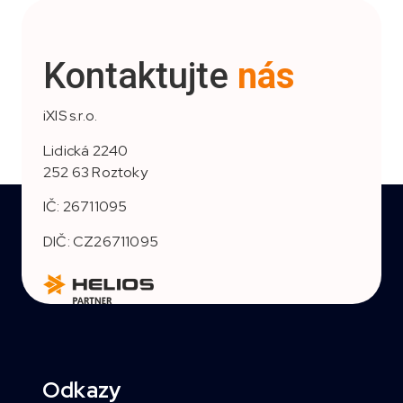
Kontaktujte
nás
iXIS s.r.o.
Lidická 2240
252 63 Roztoky
IČ: 26711095
DIČ: CZ26711095
Odkazy