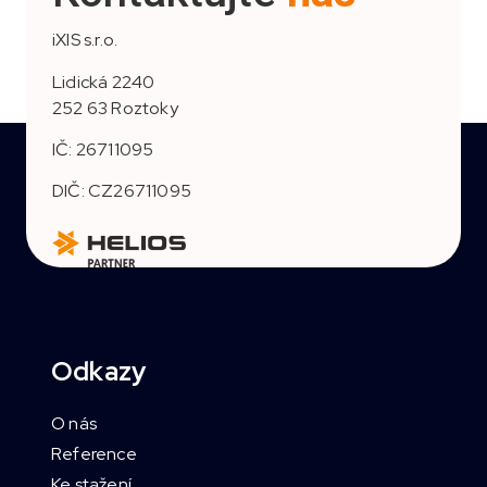
iXIS s.r.o.
Lidická 2240
252 63 Roztoky
IČ: 26711095
DIČ: CZ26711095
Odkazy
O nás
Reference
Ke stažení