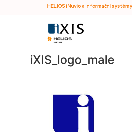
HELIOS iNuvio a informační systém
iXIS_logo_male