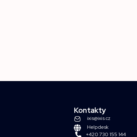
Kontakty
ixis@ixis.cz
Helpdesk
+420 730 155 144