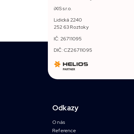
iXIS s.r.o.
Lidická 2240
252 63 Roztoky
IČ: 26711095
DIČ: CZ26711095
Odkazy
O nás
Reference