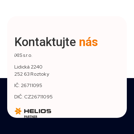
Kontaktujte
nás
iXIS s.r.o.
Lidická 2240
252 63 Roztoky
IČ: 26711095
DIČ: CZ26711095