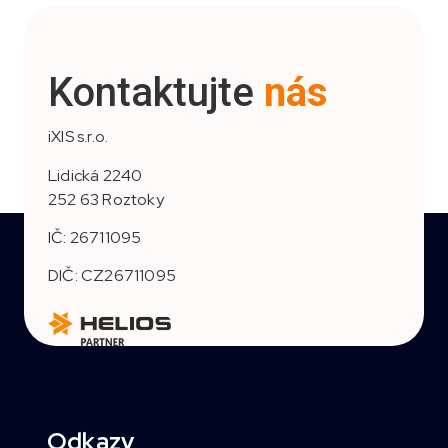
Kontaktujte
nás
iXIS s.r.o.
Lidická 2240
252 63 Roztoky
IČ: 26711095
DIČ: CZ26711095
Odkazy