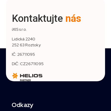
Kontaktujte
nás
iXIS s.r.o.
Lidická 2240
252 63 Roztoky
IČ: 26711095
DIČ: CZ26711095
Odkazy