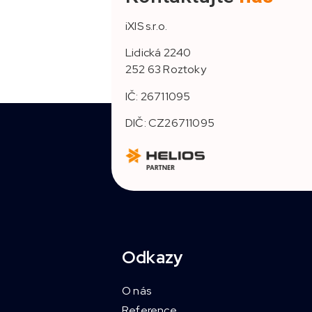
iXIS s.r.o.
Lidická 2240
252 63 Roztoky
IČ: 26711095
DIČ: CZ26711095
Odkazy
O nás
Reference