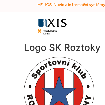
HELIOS iNuvio a informační systém
Logo SK Roztoky