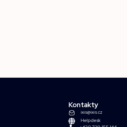
Kontakty
ixis@ixis.cz
Helpdesk