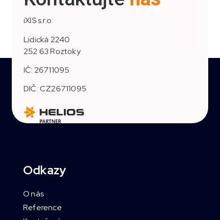
iXIS s.r.o.
Lidická 2240
252 63 Roztoky
IČ: 26711095
DIČ: CZ26711095
Odkazy
O nás
Reference