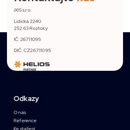
iXIS s.r.o.
Lidická 2240
252 63 Roztoky
IČ: 26711095
DIČ: CZ26711095
Odkazy
O nás
Reference
Ke stažení